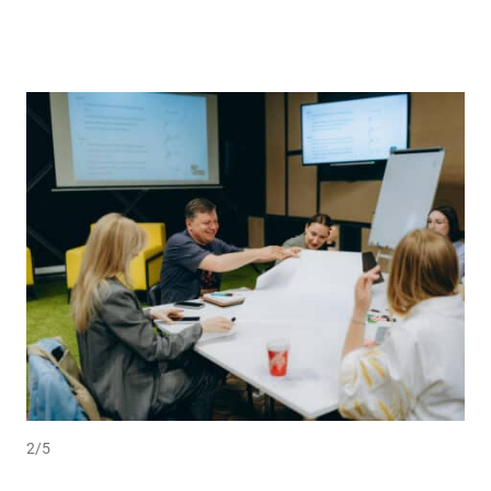
2
/
5