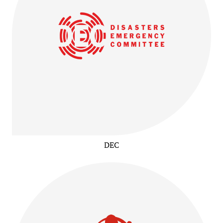
DEC
teler
m