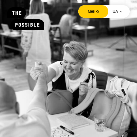
▾
меню
UA
закрийте